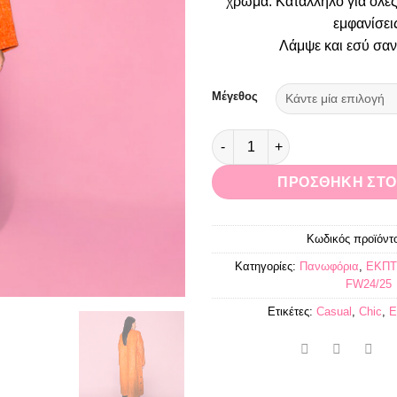
χρώμα. Κατάλληλο για όλες 
79
εμφανίσει
Λάμψε και εσύ σαν
Μέγεθος
Παλτό oversized μάλλινο πορ
ΠΡΟΣΘΉΚΗ ΣΤΟ
Κωδικός προϊόντ
Κατηγορίες:
Πανωφόρια
,
ΕΚΠΤ
FW24/25
Ετικέτες:
Casual
,
Chic
,
E