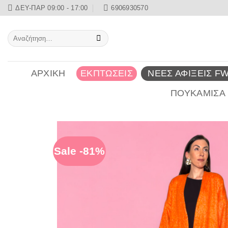
Μετάβαση
ΔΕΥ-ΠΑΡ 09:00 - 17:00
6906930570
στο
περιεχόμενο
Αναζήτηση
για:
ΑΡΧΙΚΉ
ΕΚΠΤΩΣΕΙΣ
ΝΈΕΣ ΑΦΊΞΕΙΣ FW
ΠΟΥΚΆΜΙΣΑ
Sale -81%