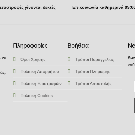
 επιστροφές γίνονται δεκτές
Επικοινωνία καθημερινά 09:0
Πληροφορίες
Βοήθεια
Ne
α να
Κάν
Όροι Χρήσης
Τρόποι Παραγγελίας
καθ
Πολιτική Απορρήτου
Τρόποι Πληρωμής
άς.
Πολιτική Επιστροφών
Τρόποι Αποστολής
Πολιτική Cookies