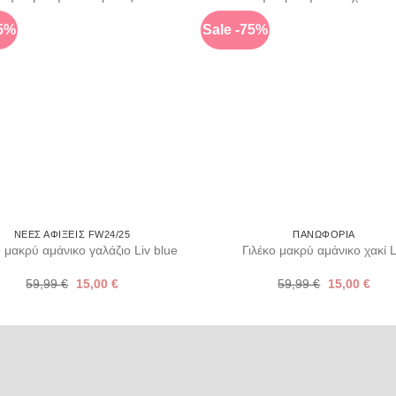
75%
Sale -75%
+
ΝΈΕΣ ΑΦΊΞΕΙΣ FW24/25
ΠΑΝΩΦΌΡΙΑ
ο μακρύ αμάνικο γαλάζιο Liv blue
Γιλέκο μακρύ αμάνικο χακί L
Original
Η
Original
Η
59,99
€
15,00
€
59,99
€
15,00
€
price
τρέχουσα
price
τρέχ
was:
τιμή
was:
τιμή
59,99 €.
είναι:
59,99 €.
είναι
15,00 €.
15,0