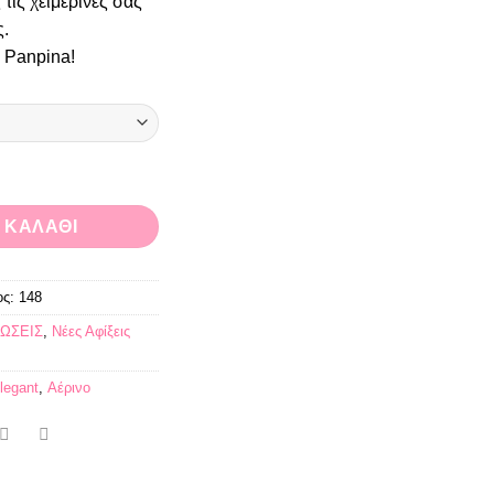
τις χειμερινές σας
,99 €.
είναι:
ς.
15,00 €.
 Panpina!
τοκαλί Posey ποσότητα
 ΚΑΛΆΘΙ
ος:
148
ΩΣΕΙΣ
,
Νέες Αφίξεις
legant
,
Αέρινο