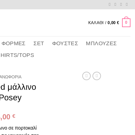
0
ΚΑΛΆΘΙ /
0,00
€
 ΦΌΡΜΕΣ
ΣΕΤ
ΦΟΎΣΤΕΣ
ΜΠΛΟΎΖΕΣ
SHIRTS/TOPS
ΑΝΩΦΌΡΙΑ
ed μάλλινο
 Posey
iginal
Η
5,00
€
ice
τρέχουσα
λινο σε πορτοκαλί
as:
τιμή