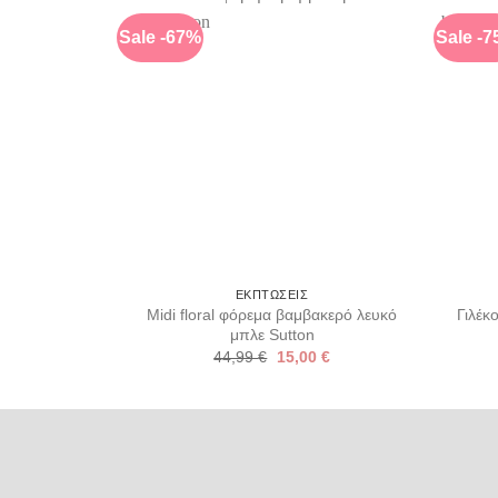
Sale -67%
Sale -
+
+
ΕΚΠΤΩΣΕΙΣ
Midi floral φόρεμα βαμβακερό λευκό
Γιλέκ
μπλε Sutton
Original
Η
44,99
€
15,00
€
price
τρέχουσα
was:
τιμή
44,99 €.
είναι:
15,00 €.