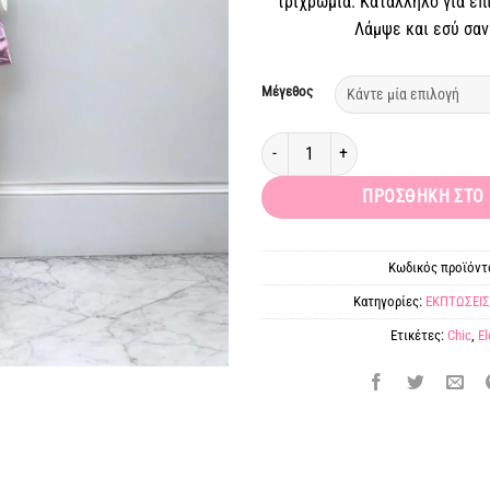
τριχρωμία. Κατάλληλο για επ
49
Λάμψε και εσύ σαν
Μέγεθος
Πουκάμισο σατέν φουσκωτά μανίκια 
ΠΡΟΣΘΉΚΗ ΣΤΟ 
Κωδικός προϊόντ
Κατηγορίες:
ΕΚΠΤΩΣΕΙΣ
Ετικέτες:
Chic
,
El