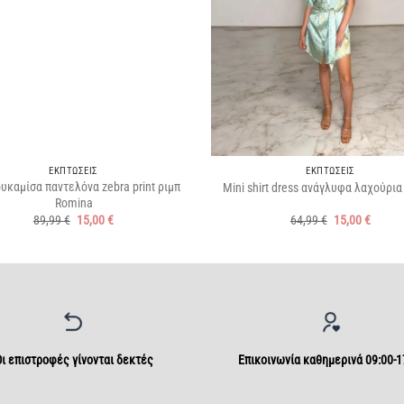
+
ΕΚΠΤΩΣΕΙΣ
ΕΚΠΤΩΣΕΙΣ
υκαμίσα παντελόνα zebra print ριμπ
Mini shirt dress ανάγλυφα λαχούρια 
Romina
Original
Η
Original
Η
89,99
€
15,00
€
64,99
€
15,00
€
price
τρέχουσα
price
τρέχο
was:
τιμή
was:
τιμή
89,99 €.
είναι:
64,99 €.
είναι:
15,00 €.
15,00 
ι επιστροφές γίνονται δεκτές
Επικοινωνία καθημερινά 09:00-1