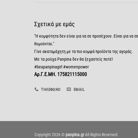
Σχετικά με εμάς
"Η κομψότητα δεν είναι για να σε προσέχουν. Είναι για να σ
θυμούνται."
Γίνε ακαταμάχητη με τα πιο κομψά προϊόντα της αγοράς.
Με τα ρούχα Panpina δεν θα ξεχαστείς ποτέ!
#beapanpinagirl #womenpower
Αρ.Γ.Ε.ΜΗ. 175821115000
ΤΗΛΈΦΩΝΟ
EMAIL
Copyright 2026 ©
panpina.gr
All Rights Reserved.