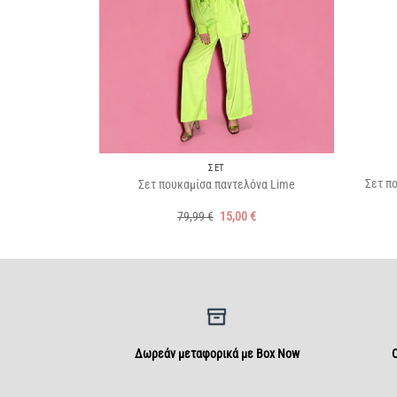
+
+
ΣΕΤ
Σετ πο
Σετ πουκαμίσα παντελόνα Lime
Original
Η
79,99
€
15,00
€
price
τρέχουσα
was:
τιμή
79,99 €.
είναι:
15,00 €.
Δωρεάν μεταφορικά με Box Now
Ο