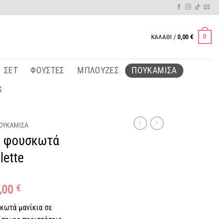
0
ΚΑΛΆΘΙ /
0,00
€
ΣΕΤ
ΦΟΎΣΤΕΣ
ΜΠΛΟΎΖΕΣ
ΠΟΥΚΆΜΙΣΑ
S
ΟΥΚΆΜΙΣΑ
ν φουσκωτά
lette
iginal
Η
,00
€
ice
τρέχουσα
κωτά μανίκια σε
s:
τιμή