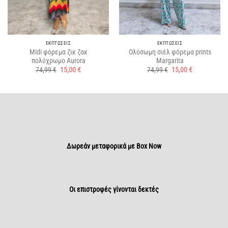
ΕΚΠΤΩΣΕΙΣ
ΕΚΠΤΩΣΕΙΣ
Midi φόρεμα ζικ ζακ
Ολόσωμη σιέλ φόρεμα prints
πολύχρωμο Aurora
Margarita
Original
Η
Original
Η
74,99
€
15,00
€
74,99
€
15,00
€
price
τρέχουσα
price
τρέχουσα
was:
τιμή
was:
τιμή
74,99 €.
είναι:
74,99 €.
είναι:
15,00 €.
15,00 €.
Δωρεάν μεταφορικά με Box Now
Οι επιστροφές γίνονται δεκτές