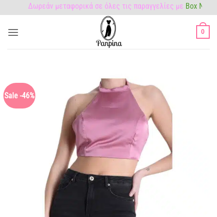
Μετάβαση
Δωρεάν μεταφορικά σε όλες τις παραγγελίες με
Box Now!
στο
περιεχόμενο
0
Sale -46%