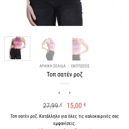
ΑΡΧΙΚΉ ΣΕΛΊΔΑ
/
ΕΚΠΤΩΣΕΙΣ
Τοπ σατέν ροζ
Original
Η
27,99
€
15,00
€
price
τρέχουσα
Τοπ σατέν ροζ. Κατάλληλο για όλες τις καλοκαιρινές σας
was:
τιμή
εμφανίσεις.
27,99 €.
είναι: