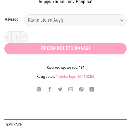
Λάμψε και εσύ σαν Panpina!
15,00 €.
Μέγεθος
Τοπ σατέν ροζ ποσότητα
ΠΡΟΣΘΉΚΗ ΣΤΟ ΚΑΛΆΘΙ
Κωδικός προϊόντος:
134
Κατηγορίες:
T-shirts/Tops
,
ΕΚΠΤΩΣΕΙΣ
ΠΕΡΙΓΡΑΦΉ