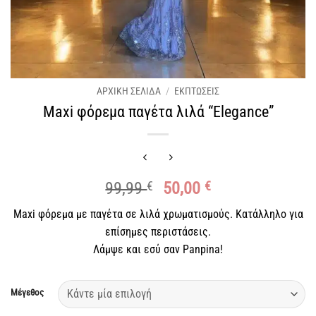
ΑΡΧΙΚΉ ΣΕΛΊΔΑ
/
ΕΚΠΤΩΣΕΙΣ
Maxi φόρεμα παγέτα λιλά “Elegance”
Original
Η
99,99
€
50,00
€
price
τρέχουσα
Maxi φόρεμα με παγέτα σε λιλά χρωματισμούς. Κατάλληλο για
was:
τιμή
επίσημες περιστάσεις.
99,99 €.
είναι:
Λάμψε και εσύ σαν Panpina!
50,00 €.
Μέγεθος