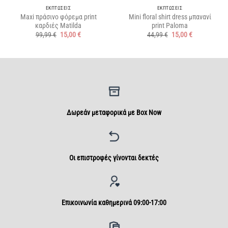
ΕΚΠΤΩΣΕΙΣ
ΕΚΠΤΩΣΕΙΣ
Maxi πράσινο φόρεμα print
Mini floral shirt dress μπανανί
καρδιές Matilda
print Paloma
Original
Η
Original
Η
99,99
€
15,00
€
44,99
€
15,00
€
price
τρέχουσα
price
τρέχουσα
was:
τιμή
was:
τιμή
99,99 €.
είναι:
44,99 €.
είναι:
15,00 €.
15,00 €.
Δωρεάν μεταφορικά με Box Now
Οι επιστροφές γίνονται δεκτές
Επικοινωνία καθημερινά 09:00-17:00