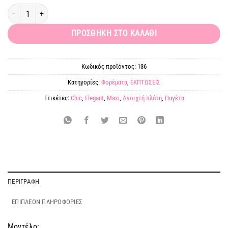
Maxi φόρεμα παγέτα λιλά "Elegance" ποσότητα
ΠΡΟΣΘΉΚΗ ΣΤΟ ΚΑΛΆΘΙ
Κωδικός προϊόντος:
136
Κατηγορίες:
Φορέματα
,
ΕΚΠΤΩΣΕΙΣ
Ετικέτες:
Chic
,
Elegant
,
Maxi
,
Ανοιχτή πλάτη
,
Παγέτα
ΠΕΡΙΓΡΑΦΉ
ΕΠΙΠΛΈΟΝ ΠΛΗΡΟΦΟΡΊΕΣ
Μοντέλο: