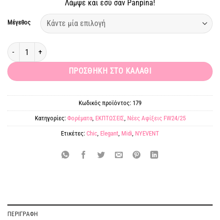
Λάμψε και εσύ σαν Panpina!
15,00 €.
Μέγεθος
Midi μεταξένιο φόρεμα γαλάζιο Meliora ποσότητα
ΠΡΟΣΘΉΚΗ ΣΤΟ ΚΑΛΆΘΙ
Κωδικός προϊόντος:
179
Κατηγορίες:
Φορέματα
,
ΕΚΠΤΩΣΕΙΣ
,
Νέες Αφίξεις FW24/25
Ετικέτες:
Chic
,
Elegant
,
Midi
,
NYEVENT
ΠΕΡΙΓΡΑΦΉ