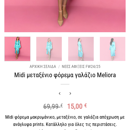
ΑΡΧΙΚΉ ΣΕΛΊΔΑ
/
ΝΈΕΣ ΑΦΊΞΕΙΣ FW24/25
Midi μεταξένιο φόρεμα γαλάζιο Meliora
Original
Η
69,99
€
15,00
€
price
τρέχουσα
Midi φόρεμα μακρυμάνικο, μεταξένιο, σε γαλάζια απόχρωση με
was:
τιμή
ανάγλυφα prints. Κατάλληλο για όλες τις περιστάσεις.
69,99 €.
είναι: