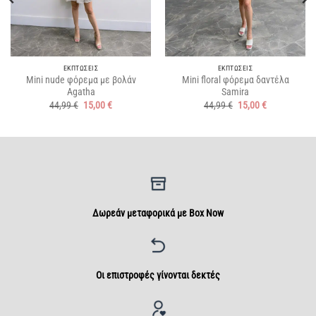
ΕΚΠΤΩΣΕΙΣ
ΕΚΠΤΩΣΕΙΣ
Mini nude φόρεμα με βολάν
Mini floral φόρεμα δαντέλα
Agatha
Samira
Original
Η
Original
Η
44,99
€
15,00
€
44,99
€
15,00
€
price
τρέχουσα
price
τρέχουσα
was:
τιμή
was:
τιμή
44,99 €.
είναι:
44,99 €.
είναι:
15,00 €.
15,00 €.
Δωρεάν μεταφορικά με Box Now
Οι επιστροφές γίνονται δεκτές