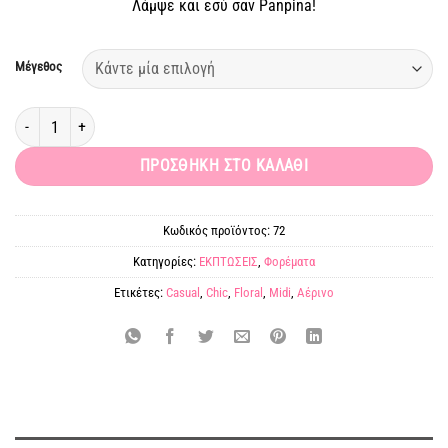
Λάμψε και εσύ σαν Panpina!
15,00 €.
Μέγεθος
Midi floral φόρεμα ασπρόμαυρο Milani ποσότητα
ΠΡΟΣΘΉΚΗ ΣΤΟ ΚΑΛΆΘΙ
Κωδικός προϊόντος:
72
Κατηγορίες:
ΕΚΠΤΩΣΕΙΣ
,
Φορέματα
Ετικέτες:
Casual
,
Chic
,
Floral
,
Midi
,
Αέρινο