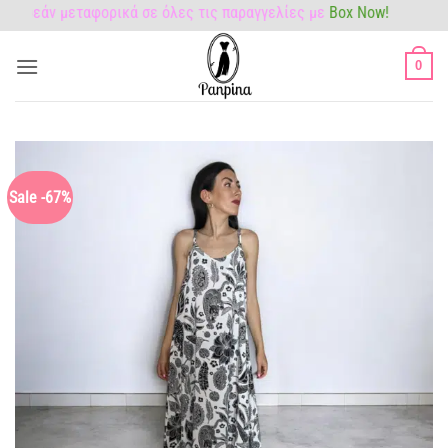
Μετάβαση
ρεάν μεταφορικά σε όλες τις παραγγελίες με
Box Now!
στο
περιεχόμενο
0
Sale -67%