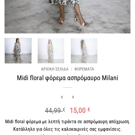
ΑΡΧΙΚΉ ΣΕΛΊΔΑ
/
ΦΟΡΈΜΑΤΑ
Midi floral φόρεμα ασπρόμαυρο Milani
Original
Η
44,99
€
15,00
€
price
τρέχουσα
Midi floral φόρεμα με λεπτή τιράντα σε ασπρόμαυρη απόχρωση.
was:
τιμή
Κατάλληλο για όλες τις καλοκαιρινές σας εμφανίσεις.
44,99 €.
είναι: