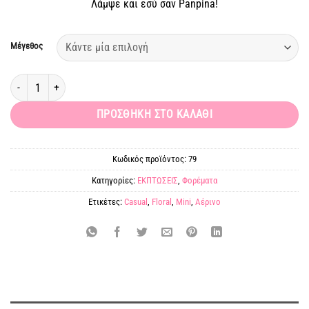
Λάμψε και εσύ σαν Panpina!
10,00 €.
Μέγεθος
Mini floral φόρεμα Delilah ποσότητα
ΠΡΟΣΘΉΚΗ ΣΤΟ ΚΑΛΆΘΙ
Κωδικός προϊόντος:
79
Κατηγορίες:
ΕΚΠΤΩΣΕΙΣ
,
Φορέματα
Ετικέτες:
Casual
,
Floral
,
Mini
,
Αέρινο