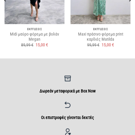
ΕΚΠΤΩΣΕΙΣ
ΕΚΠΤΩΣΕΙΣ
Midi μαύρο φόρεμα με βολάν
Maxi πράσινο φόρεμα print
Megan
καρδιές Matilda
Original
Η
Original
Η
89,99
€
15,00
€
99,99
€
15,00
€
price
τρέχουσα
price
τρέχουσα
was:
τιμή
was:
τιμή
89,99 €.
είναι:
99,99 €.
είναι:
15,00 €.
15,00 €.
Δωρεάν μεταφορικά με Box Now
Οι επιστροφές γίνονται δεκτές