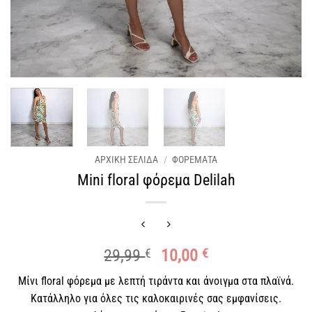
ΑΡΧΙΚΉ ΣΕΛΊΔΑ
/
ΦΟΡΈΜΑΤΑ
Mini floral φόρεμα Delilah
Original
Η
29,99
€
10,00
€
price
τρέχουσα
Μίνι floral φόρεμα με λεπτή τιράντα και άνοιγμα στα πλαϊνά.
was:
τιμή
Κατάλληλο για όλες τις καλοκαιρινές σας εμφανίσεις.
29,99 €.
είναι: